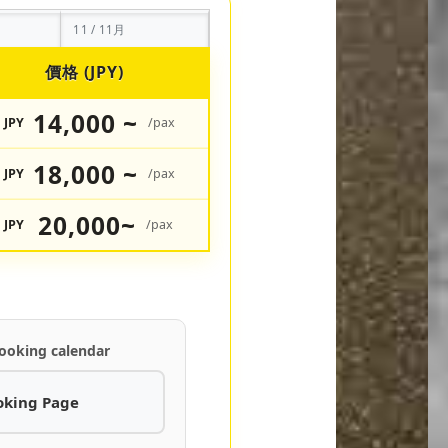
11 / 11月
價格 (JPY)
14,000 ~
JPY
/pax
18,000 ~
JPY
/pax
20,000~
JPY
/pax
ooking calendar
oking Page