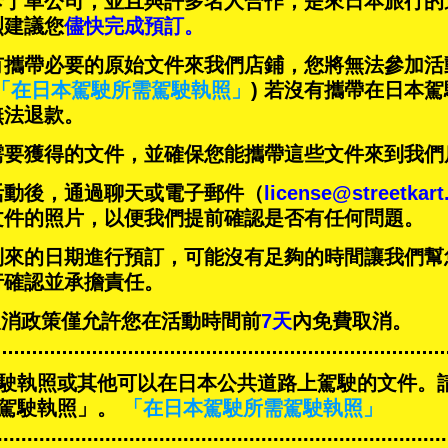
卡丁車公司，並且與
許多名人
合作，是來日本旅行的
烈建議您
儘快完成預訂。
有攜帶必要的原始文件來我們店鋪，您將無法參加活
「在日本駕駛所需駕駛執照」
) 若沒有攜帶在日本
無法退款。
需要獲得的文件，並確保您能攜帶這些文件來到我們
活動後，通過聊天或電子郵件（
license@streetkar
文件的照片，以便我們提前確認是否有任何問題。
到來的日期進行預訂，可能沒有足夠的時間讓我們幫
行確認並承擔責任。
T的取消政策僅允許您在活動時間前
7天
內免費取消。
駛執照或其他可以在日本公共道路上駕駛的文件。
駕駛執照」。
「在日本駕駛所需駕駛執照」