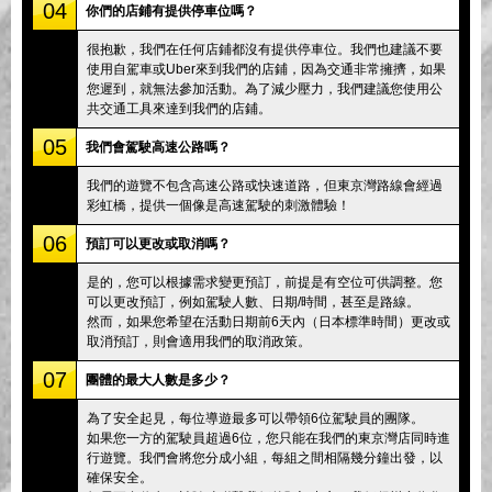
04
你們的店鋪有提供停車位嗎？
很抱歉，我們在任何店鋪都沒有提供停車位。我們也建議不要
使用自駕車或Uber來到我們的店鋪，因為交通非常擁擠，如果
您遲到，就無法參加活動。為了減少壓力，我們建議您使用公
共交通工具來達到我們的店鋪。
05
我們會駕駛高速公路嗎？
我們的遊覽不包含高速公路或快速道路，但東京灣路線會經過
彩虹橋，提供一個像是高速駕駛的刺激體驗！
06
預訂可以更改或取消嗎？
是的，您可以根據需求變更預訂，前提是有空位可供調整。您
可以更改預訂，例如駕駛人數、日期/時間，甚至是路線。
然而，如果您希望在活動日期前6天內（日本標準時間）更改或
取消預訂，則會適用我們的取消政策。
07
團體的最大人數是多少？
為了安全起見，每位導遊最多可以帶領6位駕駛員的團隊。
如果您一方的駕駛員超過6位，您只能在我們的東京灣店同時進
行遊覽。我們會將您分成小組，每組之間相隔幾分鐘出發，以
確保安全。