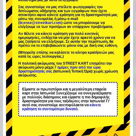
κατάστημά μας με αυτά τα έγγραφα.
Σας συνιστούμε να μας στείλετε φωτογραφίες του
διπλώματος οδήγησης και των εγγράφων που έχετε
αποκτήσει αφού κάνετε κράτηση για τη δραστηριότητά μας
μέσω της συνομιλίας ή μέσω e-mail
(
license@streetkart.com
) ώστε να μπορέσουμε να
ελέγξουμε εκ των προτέρων αν υπάρχουν προβλήματα.
Αν θέλετε να κάνετε κράτηση για πολύ κοντινές
ημερομηνίες, ενδέχεται να μην έχετε αρκετό χρόνο για να
μας ζητήσετε να ελέγξουμε. Σε αυτήν την περίπτωση, θα
πρέπει να το επιβεβαιώσετε μόνοι σας με δική σας ευθύνη.
(Μπορείτε επίσης να καλέσετε το κέντρο κρατήσεών μας
κατά τις ώρες λειτουργίας.)
Η πολιτική ακύρωσης του STREET KART επιτρέπει την
ακύρωση μόνο μέχρι
7 ημέρες πριν από την ώρα
δραστηριότητάς σας
(Ιαπωνική Τυπική Ώρα) χωρίς χρέωση
ακύρωσης.
Είμαστε οι
πρωτοπόροι
και η
μεγαλύτερη εταιρεία
καρτ
στην Ιαπωνία! Συνεχίζουμε να συνεργαζόμαστε
με
πολλούς διάσημους
και είμαστε η
πιο δημοφιλής
δραστηριότητα
για τους ταξιδιώτες στην Ιαπωνία! Γι'
αυτό σας συνιστούμε ανεπιφύλακτα να
κάνετε
κράτηση το συντομότερο δυνατό.