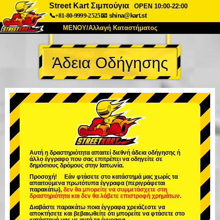
Street Kart Σιμπούγια
OPEN 10:00-22:00
📞+81-80-9999-2525
📧
shina@kart.st
ΜΕΝΟΥ/Αλλαγή Καταστήματος
ΚΥΡΙΩΣ
Άδεια Οδήγησης
Σχετικά
Προδιαγραφές
Τιμές
Πρόσβαση
Αναφορές
Συχνές Ερωτήσεις
Εταιρεία
Κράτηση
Αλλαγή Καταστήματος
Τόκιο Σινάγαουα #1
Τόκιο Ακίχαμπαρα #1
Τόκιο Ακίχαμπαρα #2
Τόκιο Σιμπούγια
Αυτή η δραστηριότητα απαιτεί διεθνή άδεια οδήγησης ή
άλλο έγγραφο που σας επιτρέπει να οδηγείτε σε
Τόκιο Σιμπούγια Annex
Τόκιο Κόλπος
δημόσιους δρόμους στην Ιαπωνία.
Προσοχή! Εάν φτάσετε στο κατάστημά μας χωρίς τα
Τόκιο Ασακούσα
Οσάκα
απαιτούμενα πρωτότυπα έγγραφα (περιγράφεται
παρακάτω),
δεν θα μπορείτε να συμμετάσχετε στη
δραστηριότητα
και
δεν θα λάβετε επιστροφή χρημάτων
.
Οκινάουα
Διαβάστε παρακάτω ποια έγγραφα χρειάζεστε να
αποκτήσετε και βεβαιωθείτε ότι μπορείτε να φτάσετε στο