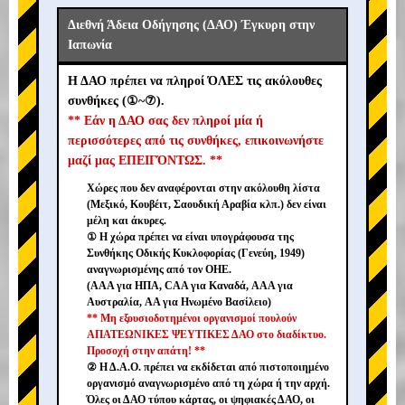
Διεθνή Άδεια Οδήγησης (ΔΑΟ) Έγκυρη στην
Ιαπωνία
Η ΔΑΟ πρέπει να πληροί ΌΛΕΣ τις ακόλουθες
συνθήκες (①~⑦).
** Εάν η ΔΑΟ σας δεν πληροί μία ή
περισσότερες από τις συνθήκες, επικοινωνήστε
μαζί μας ΕΠΕΙΓΌΝΤΩΣ. **
Χώρες που δεν αναφέρονται στην ακόλουθη λίστα
(Μεξικό, Κουβέιτ, Σαουδική Αραβία κλπ.) δεν είναι
μέλη και άκυρες.
① Η χώρα πρέπει να είναι υπογράφουσα της
Συνθήκης Οδικής Κυκλοφορίας (Γενεύη, 1949)
αναγνωρισμένης από τον ΟΗΕ.
(AAA για ΗΠΑ, CAA για Καναδά, AAA για
Αυστραλία, AA για Ηνωμένο Βασίλειο)
** Μη εξουσιοδοτημένοι οργανισμοί πουλούν
ΑΠΑΤΕΩΝΙΚΕΣ ΨΕΥΤΙΚΕΣ ΔΑΟ στο διαδίκτυο.
Προσοχή στην απάτη! **
② Η Δ.Α.Ο. πρέπει να εκδίδεται από πιστοποιημένο
οργανισμό αναγνωρισμένο από τη χώρα ή την αρχή.
Όλες οι ΔΑΟ τύπου κάρτας, οι ψηφιακές ΔΑΟ, οι