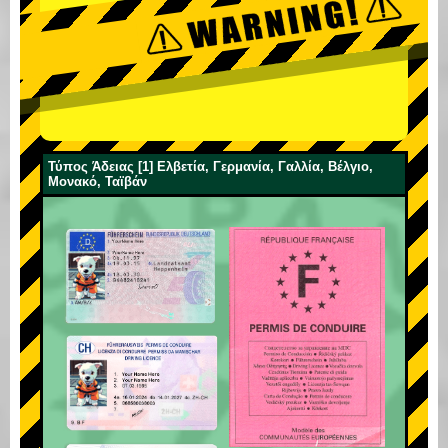
Τύπος Άδειας [1] Ελβετία, Γερμανία, Γαλλία, Βέλγιο,
Μονακό, Ταϊβάν