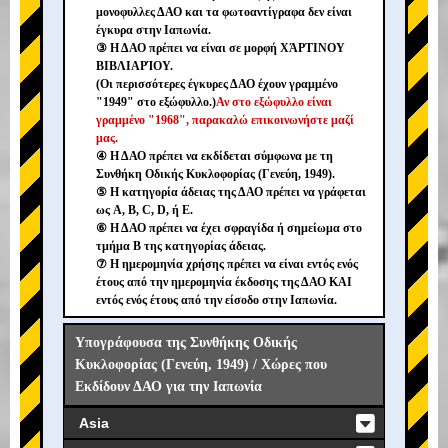
μονοφυλλες ΔΑΟ και τα φωτοαντίγραφα δεν είναι
έγκυρα στην Ιαπωνία.
③ Η ΔΑΟ πρέπει να είναι σε μορφή ΧΆΡΤΙΝΟΥ
ΒΙΒΛΙΑΡΊΟΥ.
(Οι περισσότερες έγκυρες ΔΑΟ έχουν γραμμένο
"1949" στο εξώφυλλο.)
Αν στο εξώφυλλο είναι
γραμμένο "1968", παρακαλώ επικοινωνήστε μαζί
μας.
④ Η ΔΑΟ πρέπει να εκδίδεται σύμφωνα με τη
Συνθήκη Οδικής Κυκλοφορίας (Γενεύη, 1949).
⑤ Η κατηγορία άδειας της ΔΑΟ πρέπει να γράφεται
ως A, B, C, D, ή E.
⑥ Η ΔΑΟ πρέπει να έχει σφραγίδα ή σημείωμα στο
τμήμα B της κατηγορίας άδειας.
⑦ Η ημερομηνία χρήσης πρέπει να είναι εντός ενός
έτους από την ημερομηνία έκδοσης της ΔΑΟ ΚΑΙ
εντός ενός έτους από την είσοδο στην Ιαπωνία.
Υπογράφουσα της Συνθήκης Οδικής
Κυκλοφορίας (Γενεύη, 1949) / Χώρες που
Εκδίδουν ΔΑΟ για την Ιαπωνία
Asia