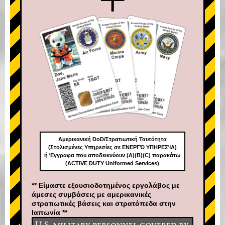
Αμερικανική DoD/Στρατιωτική Ταυτότητα
(Στολισμένες Υπηρεσίες σε ΕΝΕΡΓΌ ΥΠΗΡΕΣΊΑ)
ή Έγγραφα που αποδεικνύουν (A)(B)(C) παρακάτω
(ACTIVE DUTY Uniformed Services)
** Είμαστε εξουσιοδοτημένος εργολάβος με
άμεσες συμβάσεις με αμερικανικές
στρατιωτικές βάσεις και στρατόπεδα στην
Ιαπωνία **
U.S. military personnel covered by