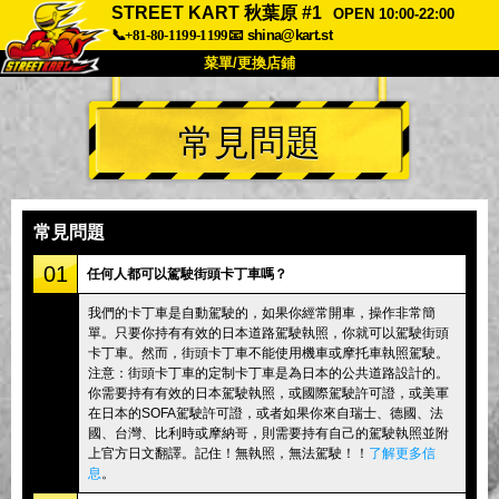
STREET KART 秋葉原 #1
OPEN 10:00-22:00
📞+81-80-1199-1199
📧
shina@kart.st
菜單/更換店鋪
首頁
常見問題
關於
規格
價格
交通方式
顧客聲音
常見問題
公司
預訂
常見問題
更換店鋪
01
任何人都可以駕駛街頭卡丁車嗎？
東京品川 #1
東京秋葉原#1
我們的卡丁車是自動駕駛的，如果你經常開車，操作非常簡
單。只要你持有有效的日本道路駕駛執照，你就可以駕駛街頭
東京秋葉原#2
東京澀谷
卡丁車。然而，街頭卡丁車不能使用機車或摩托車執照駕駛。
東京澀谷附屬
東京灣
注意：街頭卡丁車的定制卡丁車是為日本的公共道路設計的。
你需要持有有效的日本駕駛執照，或國際駕駛許可證，或美軍
東京淺草
大阪
在日本的SOFA駕駛許可證，或者如果你來自瑞士、德國、法
國、台灣、比利時或摩納哥，則需要持有自己的駕駛執照並附
沖繩
上官方日文翻譯。記住！無執照，無法駕駛！！
了解更多信
息
。