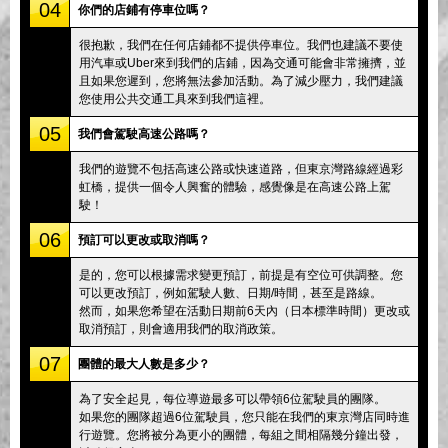
04
你們的店鋪有停車位嗎？
很抱歉，我們在任何店鋪都不提供停車位。我們也建議不要使
用汽車或Uber來到我們的店鋪，因為交通可能會非常擁擠，並
且如果您遲到，您將無法參加活動。為了減少壓力，我們建議
您使用公共交通工具來到我們這裡。
05
我們會駕駛高速公路嗎？
我們的遊覽不包括高速公路或快速道路，但東京灣路線經過彩
虹橋，提供一個令人興奮的體驗，感覺像是在高速公路上駕
駛！
06
預訂可以更改或取消嗎？
是的，您可以根據需求變更預訂，前提是有空位可供調整。您
可以更改預訂，例如駕駛人數、日期/時間，甚至是路線。
然而，如果您希望在活動日期前6天內（日本標準時間）更改或
取消預訂，則會適用我們的取消政策。
07
團體的最大人數是多少？
為了安全起見，每位導遊最多可以帶領6位駕駛員的團隊。
如果您的團隊超過6位駕駛員，您只能在我們的東京灣店同時進
行遊覽。您將被分為更小的團體，每組之間相隔幾分鐘出發，