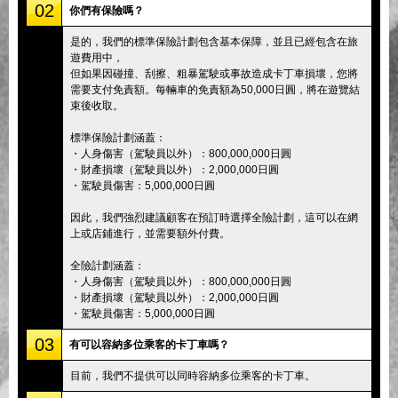
02
你們有保險嗎？
是的，我們的標準保險計劃包含基本保障，並且已經包含在旅
遊費用中，
但如果因碰撞、刮擦、粗暴駕駛或事故造成卡丁車損壞，您將
需要支付免責額。每輛車的免責額為50,000日圓，將在遊覽結
束後收取。
標準保險計劃涵蓋：
・人身傷害（駕駛員以外）：800,000,000日圓
・財產損壞（駕駛員以外）：2,000,000日圓
・駕駛員傷害：5,000,000日圓
因此，我們強烈建議顧客在預訂時選擇全險計劃，這可以在網
上或店鋪進行，並需要額外付費。
全險計劃涵蓋：
・人身傷害（駕駛員以外）：800,000,000日圓
・財產損壞（駕駛員以外）：2,000,000日圓
・駕駛員傷害：5,000,000日圓
03
有可以容納多位乘客的卡丁車嗎？
目前，我們不提供可以同時容納多位乘客的卡丁車。